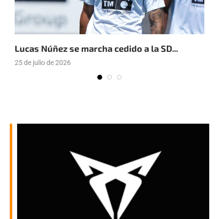
Lucas Núñez se marcha cedido a la SD...
J
h
25 de julio de 2026
1