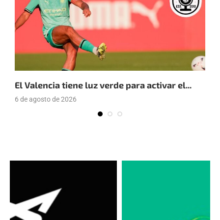
El Valencia tiene luz verde para activar el...
E
6 de agosto de 2026
4