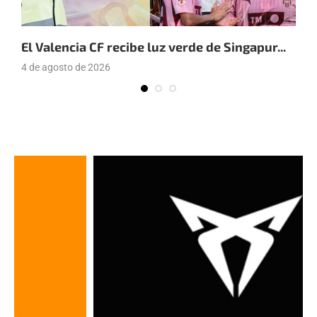
El Valencia CF recibe luz verde de Singapur...
E
a
4 de agosto de 2026
4