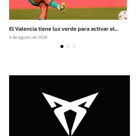
El Valencia tiene luz verde para activar el...
E
6 de agosto de 2026
4