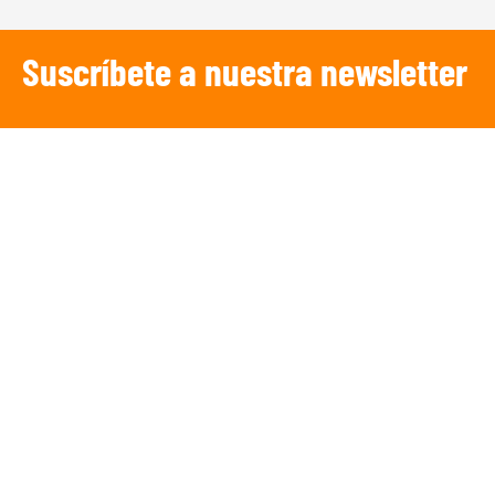
Suscríbete a nuestra newsletter
SUSCRIBIRSE
¡Escucha TRIBUNA DEPORTIVA!
De lunes a Viernes a partir de las 15:00