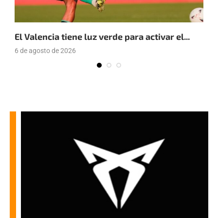
El Valencia tiene luz verde para activar el...
E
6 de agosto de 2026
4