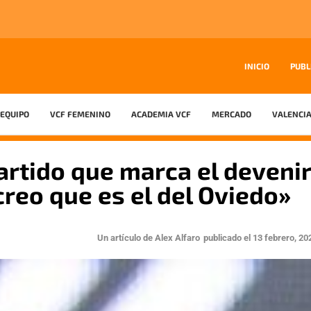
INICIO
PUBL
EQUIPO
VCF FEMENINO
ACADEMIA VCF
MERCADO
VALENCIA
artido que marca el deveni
creo que es el del Oviedo»
Un artículo de
Alex Alfaro
publicado el
13 febrero, 20