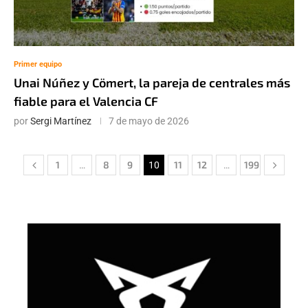
Primer equipo
Unai Núñez y Cömert, la pareja de centrales más
fiable para el Valencia CF
por
Sergi Martínez
7 de mayo de 2026
1
8
9
11
12
199
…
10
…