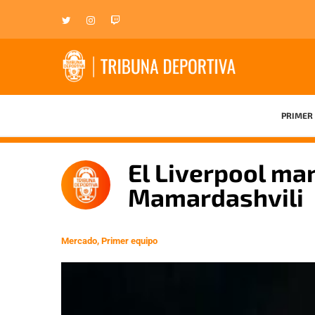
PRIMER 
El Liverpool man
Mamardashvili
Mercado
,
Primer equipo