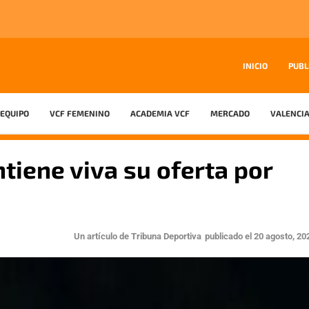
INICIO
PUBL
EQUIPO
VCF FEMENINO
ACADEMIA VCF
MERCADO
VALENCIA
tiene viva su oferta por
Un artículo de
Tribuna Deportiva
publicado el
20 agosto, 20