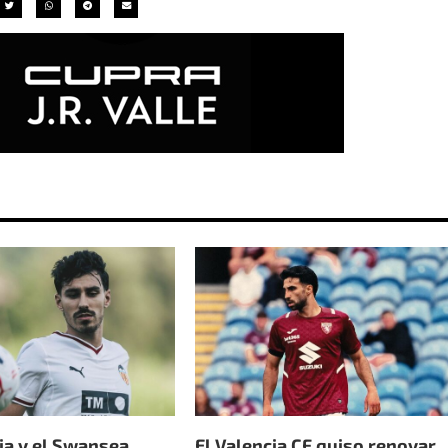
ia y el Swansea
El Valencia CF quiso renovar