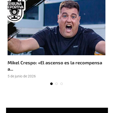
Mikel Crespo: «El ascenso es la recompensa
P
a...
«
5 de junio de 2026
2