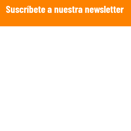
Suscríbete a nuestra newsletter
SUSCRIBIRSE
¡Escucha TRIBUNA DEPORTIVA!
De lunes a Viernes a partir de las 15:00
h.