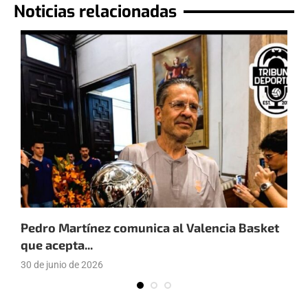
Noticias relacionadas
Pedro Martínez comunica al Valencia Basket
J
que acepta...
v
30 de junio de 2026
2