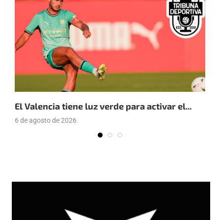
El Valencia tiene luz verde para activar el...
E
6 de agosto de 2026
4